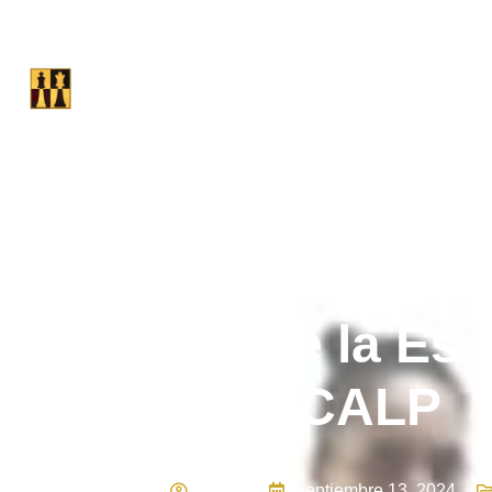
El Cl
Vibrante recta fin
torneos de la Esc
CALP
CALP
septiembre 13, 2024