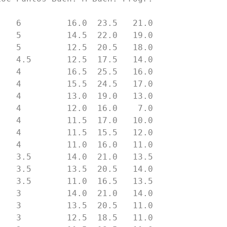
   3.5       14.0  21.0   13.5

   3         14.0  21.0   14.0
