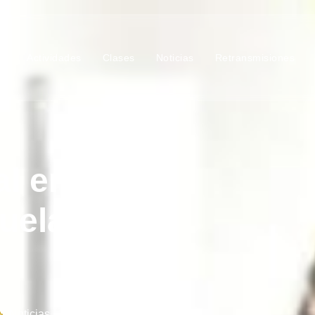
ub
Actividades
Clases
Noticias
Retransmisiones
al en los
uela del
Noticias