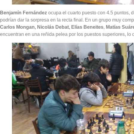
Benjamín Fernández
ocupa el cuarto puesto con 4.5 puntos,
podrían dar la sorpresa en la recta final. En un grupo muy com
Carlos Mongan, Nicolás Debat, Elías Beneites
,
Matías Suár
encuentran en una reñida pelea por los puestos superiores, lo q