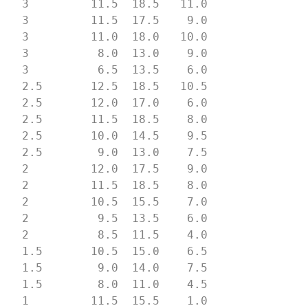
   2.5       12.5  18.5   10.5

   2         12.0  17.5    9.0

   1.5       10.5  15.0    6.5
