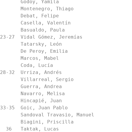
       Godoy, Yamila                            3         11.5  18.5   11.0

       Montenegro, Thiago                       3         11.5  17.5    9.0

       Debat, Felipe                            3         11.0  18.0   10.0

       Casella, Valentín                        3          8.0  13.0    9.0

       Basualdo, Paula                          3          6.5  13.5    6.0

23-27  Vidal Gómez, Jeremías                 
       Tatarsky, León                           2.5       12.0  17.0    6.0

       De Peroy, Emilia                         2.5       11.5  18.5    8.0

       Marcos, Mabel                            2.5       10.0  14.5    9.5

       Coda, Lucía                              2.5        9.0  13.0    7.5

28-32  Urriza, Andrés                        
       Villarreal, Sergio                       2         11.5  18.5    8.0

       Guerra, Andrea                           2         10.5  15.5    7.0

       Navarro, Melisa                          2          9.5  13.5    6.0

       Hincapié, Juan                           2          8.5  11.5    4.0

33-35  Goic, Juan Pablo                      
       Sandoval Travasio, Manuel                1.5        9.0  14.0    7.5

       Biagini, Priscilla                       1.5        8.0  11.0    4.5

  36   Taktak, Lucas                            1         11.5  15.5    1.0
