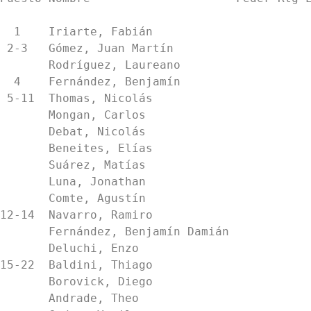
  1    Iriarte, Fabián                          6         16.0  23.5   21.0

 2-3   Gómez, Juan Martín                       5         14.5  22.0   19.0

       Rodríguez, Laureano                      5         12.5  20.5   18.0

  4    Fernández, Benjamín                      4.5       12.5  17.5   14.0

 5-11  Thomas, Nicolás                          4         16.5  25.5   16.0

       Mongan, Carlos                           4         15.5  24.5   17.0

       Debat, Nicolás                           4         13.0  19.0   13.0

       Beneites, Elías                          4         12.0  16.0    7.0

       Suárez, Matías                           4         11.5  17.0   10.0

       Luna, Jonathan                           4         11.5  15.5   12.0

       Comte, Agustín                           4         11.0  16.0   11.0

12-14  Navarro, Ramiro                       
       Fernández, Benjamín Damián               3.5       13.5  20.5   14.0

       Deluchi, Enzo                            3.5       11.0  16.5   13.5

15-22  Baldini, Thiago                       
       Borovick, Diego                          3         13.5  20.5   11.0

       Andrade, Theo                            3         12.5  18.5   11.0
