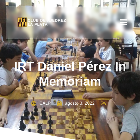
IRT Daniel Pérez In
Memoriam
CALP
agosto 3, 2022